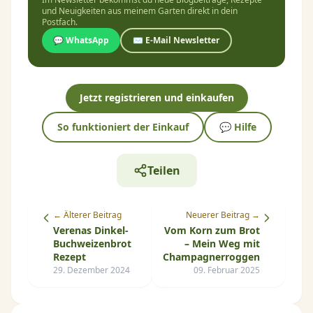
und Neuigkeiten aus meinem Garten direkt in dein
Postfach.
💬 WhatsApp
✉️ E-Mail Newsletter
Jetzt registrieren und einkaufen
So funktioniert der Einkauf
💬 Hilfe
Teilen
← Älterer Beitrag
Neuerer Beitrag →
Verenas Dinkel-
Vom Korn zum Brot
Buchweizenbrot
– Mein Weg mit
Rezept
Champagnerroggen
29. Dezember 2024
09. Februar 2025