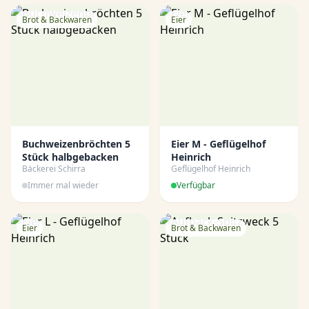
Brot & Backwaren
Eier
Buchweizenbröchten 5
Eier M - Geflügelhof
Stück halbgebacken
Heinrich
Bäckerei Schirra
Geflügelhof Heinrich
Immer mal wieder
Verfügbar
Eier
Brot & Backwaren