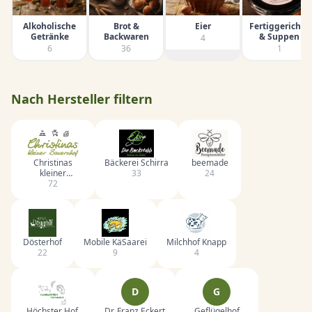
Alkoholische
Brot &
Eier
Fertiggerichte
Getränke
Backwaren
& Suppen
4
6
36
1
Nach Hersteller filtern
Christinas
Bäckerei Schirra
beemade
kleiner
33
24
Bauernhof
72
Dösterhof
Mobile KäSaarei
Milchhof Knapp
22
9
4
D
G
Höchster Hof,
Dr. Franz Eckert
Geflügelhof