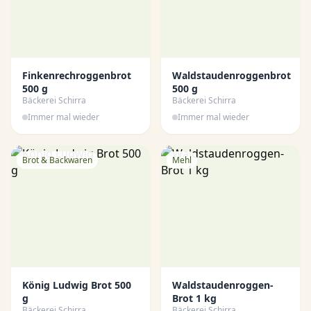
Finkenrechroggenbrot
Waldstaudenroggenbrot
500 g
500 g
Bäckerei Schirra
Bäckerei Schirra
Immer mal wieder
Immer mal wieder
Brot & Backwaren
Mehl
König Ludwig Brot 500
Waldstaudenroggen-
g
Brot 1 kg
Bäckerei Schirra
Bäckerei Schirra