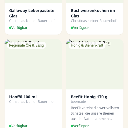
Getränken eine natürliche
Galloway Leberpastete
Süße und eine besondere
Buchweizenkuchen im
Glas
Geschmacksnote.
Glas
Christinas kleiner Bauernhof
Christinas kleiner Bauernhof
Verfügbar
Verfügbar
Regionale Öle & Essig
Honig & Bienenkraft
Hanföl 100 ml
Beefit Honig 170 g
Christinas kleiner Bauernhof
beemade
BeeFit vereint die wertvollsten
Schätze, die unsere Bienen
aus der Natur sammeln:
feinen Honig, nährstoffreiche
Verfügbar
Verfügbar