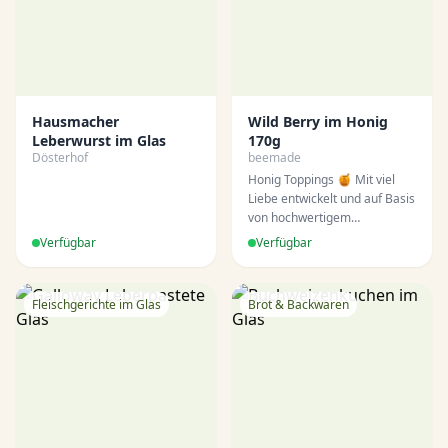
Hausmacher
Wild Berry im Honig
Leberwurst im Glas
170g
Dösterhof
beemade
Honig Toppings 🍯 Mit viel
Liebe entwickelt und auf Basis
von hochwertigem
Bienenhonig hergestellt,
Verfügbar
Verfügbar
machen unsere Honig
Toppings jeden
Genussmoment ein wenig
Fleischgerichte im Glas
Brot & Backwaren
besonderer. Ob zu Joghurt,
Haferflocken, Müsli,
Pancakes, Waffeln, Eis und
Desserts oder als feine Zutat
in Saucen sowie Kaffee- und
Teespezialitäten – sie
verleihen Ihren
Lieblingsspeisen und