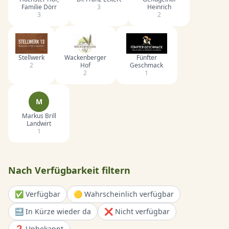
Familie Dörr
3
Heinrich
3
2
Stellwerk
Wackenberger
Fünfter
2
Hof
Geschmack
2
1
M
Markus Brill
Landwirt
1
Nach Verfügbarkeit filtern
✅ Verfügbar
🟡 Wahrscheinlich verfügbar
🔜 In Kürze wieder da
❌ Nicht verfügbar
❓ Unbekannt