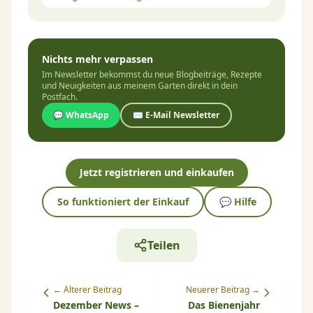
Nichts mehr verpassen
Im Newsletter bekommst du neue Blogbeiträge, Rezepte
und Neuigkeiten aus meinem Garten direkt in dein
Postfach.
💬 WhatsApp
✉️ E-Mail Newsletter
Jetzt registrieren und einkaufen
So funktioniert der Einkauf
💬 Hilfe
Teilen
← Älterer Beitrag
Neuerer Beitrag →
Dezember News –
Das Bienenjahr