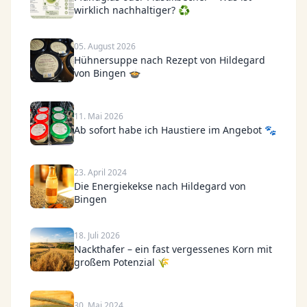
wirklich nachhaltiger? ♻️
05. August 2026
Hühnersuppe nach Rezept von Hildegard
von Bingen 🍲
11. Mai 2026
Ab sofort habe ich Haustiere im Angebot 🐾
23. April 2024
Die Energiekekse nach Hildegard von
Bingen
18. Juli 2026
Nackthafer – ein fast vergessenes Korn mit
großem Potenzial 🌾
30. Mai 2024