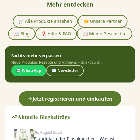
Mehr entdecken
🛒 Alle Produkte ansehen
🤝 Unsere Partner
📖 Blog
❓ Hilfe & FAQ
📖 Meine Geschichte
Nichts mehr verpassen
Neue Produkte, Rezepte und Hofnews – direkt zu dir.
💬 WhatsApp
✉️ Newsletter
Jetzt registrieren und einkaufen
Aktuelle Blogbeiträge
06. August 2026
Pfandglas oder Plastikbecher – Was ist