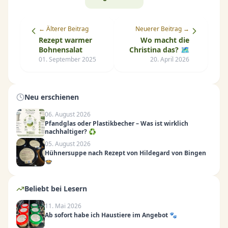
← Älterer Beitrag
Neuerer Beitrag →
Rezept warmer
Wo macht die
Bohnensalat
Christina das? 🗺️
01. September 2025
20. April 2026
Neu erschienen
06. August 2026
Pfandglas oder Plastikbecher – Was ist wirklich
nachhaltiger? ♻️
05. August 2026
Hühnersuppe nach Rezept von Hildegard von Bingen
🍲
Beliebt bei Lesern
11. Mai 2026
Ab sofort habe ich Haustiere im Angebot 🐾