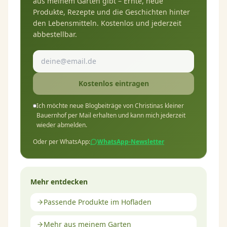
aus meinem Garten gibt – Ernte, neue
Produkte, Rezepte und die Geschichten hinter
den Lebensmitteln. Kostenlos und jederzeit
abbestellbar.
Kostenlos eintragen
Ich möchte neue Blogbeiträge von Christinas kleiner
Bauernhof per Mail erhalten und kann mich jederzeit
wieder abmelden.
Oder per WhatsApp:
WhatsApp-Newsletter
Mehr entdecken
Passende Produkte im Hofladen
Mehr aus meinem Garten