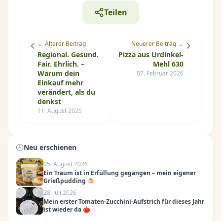
Teilen
← Älterer Beitrag
Neuerer Beitrag →
Regional. Gesund.
Pizza aus Urdinkel-
Fair. Ehrlich. –
Mehl 630
Warum dein
07. Februar 2026
Einkauf mehr
verändert, als du
denkst
11. August 2025
Neu erschienen
05. August 2026
Ein Traum ist in Erfüllung gegangen – mein eigener
Grießpudding 🍮
28. Juli 2026
Mein erster Tomaten-Zucchini-Aufstrich für dieses Jahr
ist wieder da 🍅