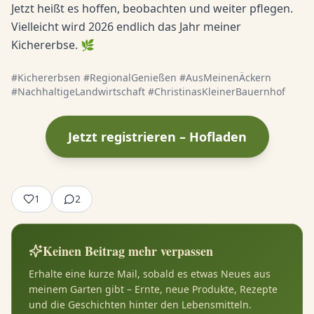
Jetzt heißt es hoffen, beobachten und weiter pflegen.
Vielleicht wird 2026 endlich das Jahr meiner
Kichererbse. 🌿
#Kichererbsen #RegionalGenießen #AusMeinenÄckern
#NachhaltigeLandwirtschaft #ChristinasKleinerBauernhof
Jetzt registrieren – Hofladen
1
2
Keinen Beitrag mehr verpassen
Erhalte eine kurze Mail, sobald es etwas Neues aus
meinem Garten gibt – Ernte, neue Produkte, Rezepte
und die Geschichten hinter den Lebensmitteln.