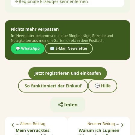
Regionale Erzeuger kennenlernen
Nichts mehr verpassen
Im Newsletter bekommst du neue Blogbeiträge, Rezepte und
Neuigkeiten aus meinem Garten direkt in dein Postfach.
💬 WhatsApp
✉️ E-Mail Newsletter
Jetzt registrieren und einkaufen
So funktioniert der Einkauf
💬 Hilfe
Teilen
← Älterer Beitrag
Neuerer Beitrag →
Mein verrücktes
Warum ich Lupinen