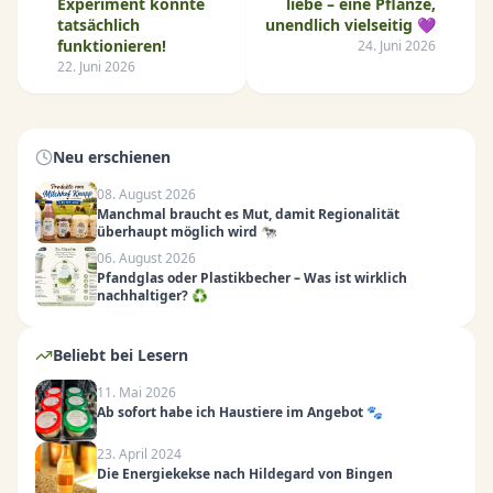
Experiment könnte
liebe – eine Pflanze,
tatsächlich
unendlich vielseitig 💜
funktionieren!
24. Juni 2026
22. Juni 2026
Neu erschienen
08. August 2026
Manchmal braucht es Mut, damit Regionalität
überhaupt möglich wird 🐄
06. August 2026
Pfandglas oder Plastikbecher – Was ist wirklich
nachhaltiger? ♻️
Beliebt bei Lesern
11. Mai 2026
Ab sofort habe ich Haustiere im Angebot 🐾
23. April 2024
Die Energiekekse nach Hildegard von Bingen