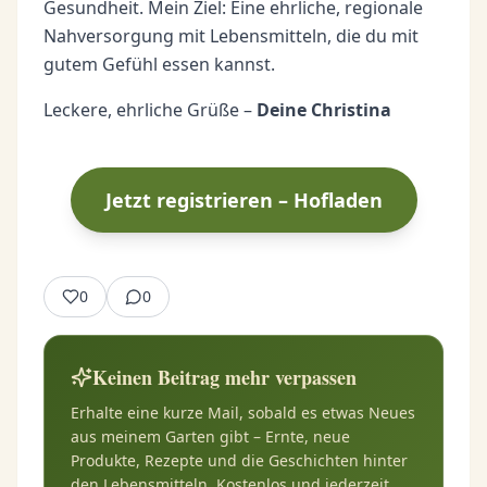
Gesundheit. Mein Ziel: Eine ehrliche, regionale
Nahversorgung mit Lebensmitteln, die du mit
gutem Gefühl essen kannst.
Leckere, ehrliche Grüße –
Deine Christina
Jetzt registrieren – Hofladen
0
0
Keinen Beitrag mehr verpassen
Erhalte eine kurze Mail, sobald es etwas Neues
aus meinem Garten gibt – Ernte, neue
Produkte, Rezepte und die Geschichten hinter
den Lebensmitteln. Kostenlos und jederzeit