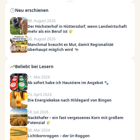
Neu erschienen
08. August 2026
Der Höchsterhof in Hüttersdorf, wenn Landwirtschaft
mehr als ein Beruf ist 🌾
08. August 2026
Manchmal braucht es Mut, damit Regionalität
überhaupt möglich wird 🐄
Beliebt bei Lesern
11. Mai 2026
Ab sofort habe ich Haustiere im Angebot 🐾
23. April 2024
Die Energiekekse nach Hildegard von Bingen
18. Juli 2026
Nackthafer – ein fast vergessenes Korn mit großem
Potenzial 🌾
30. Mai 2024
Lichtkornroggen – der Ur-Roggen