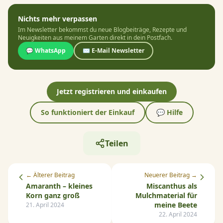
Nichts mehr verpassen
Im Newsletter bekommst du neue Blogbeiträge, Rezepte und
Neuigkeiten aus meinem Garten direkt in dein Postfach.
💬 WhatsApp
✉️ E-Mail Newsletter
Jetzt registrieren und einkaufen
So funktioniert der Einkauf
💬 Hilfe
Teilen
← Älterer Beitrag
Neuerer Beitrag →
Amaranth – kleines
Miscanthus als
Korn ganz groß
Mulchmaterial für
meine Beete
21. April 2024
22. April 2024