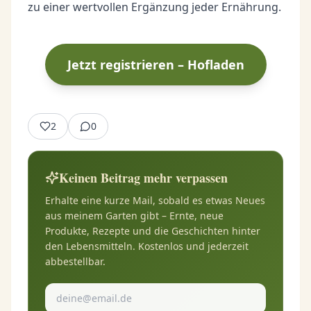
zu einer wertvollen Ergänzung jeder Ernährung.
Jetzt registrieren – Hofladen
2
0
Keinen Beitrag mehr verpassen
Erhalte eine kurze Mail, sobald es etwas Neues
aus meinem Garten gibt – Ernte, neue
Produkte, Rezepte und die Geschichten hinter
den Lebensmitteln. Kostenlos und jederzeit
abbestellbar.