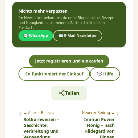
Nichts mehr verpassen
Im Newsletter bekommst du neue Blogbeiträge, Rezepte
und Neuigkeiten aus meinem Garten direkt in dein
Postfach.
💬 WhatsApp
✉️ E-Mail Newsletter
Jetzt registrieren und einkaufen
So funktioniert der Einkauf
💬 Hilfe
Teilen
← Älterer Beitrag
Neuerer Beitrag →
Rotkornweizen –
Immun Power
Geschichte,
Honig – nach
Verbreitung und
Hildegard von
Verwendung
Bingen